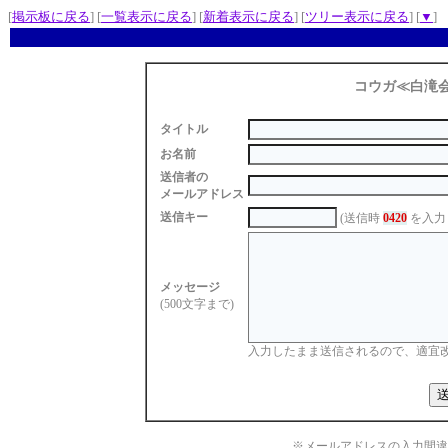
[
掲示板に戻る
] [
一覧表示に戻る
] [
新着表示に戻る
] [
ツリー表示に戻る
] [
▼
]
コウガ≪白滝
タイトル
お名前
送信者の
メールアドレス
送信キー
(送信時
0420
を入力
メッセージ
(500文字まで)
入力したまま送信されるので、適宜
※メールアドレスの入力間違