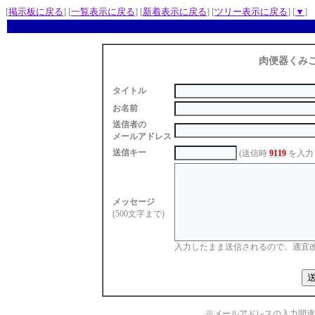
[
掲示板に戻る
] [
一覧表示に戻る
] [
新着表示に戻る
] [
ツリー表示に戻る
] [
▼
]
肉便器くみ
タイトル
お名前
送信者の
メールアドレス
送信キー
(送信時
9119
を入力
メッセージ
(500文字まで)
入力したまま送信されるので、適宜
※メールアドレスの入力間違