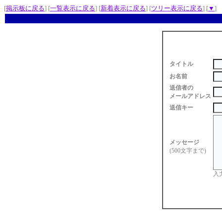
[
掲示板に戻る
] [
一覧表示に戻る
] [
新着表示に戻る
] [
ツリー表示に戻る
] [
▼
]
タイトル
お名前
送信者の
メールアドレス
送信キー
メッセージ
(500文字まで)
入