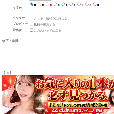
■
■
■
■
■
■
■
■
■
文字色
クッキー
クッキー情報を記録しない
プレビュー
投稿を確認する
投稿後
このスレッドに戻る
修正・削除
【PR】