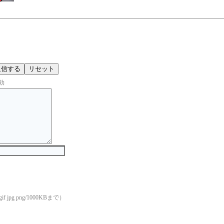
効
if jpg png/1000KBまで）