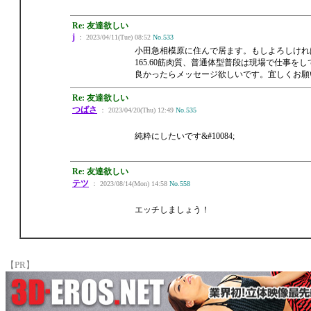
Re: 友達欲しい
j
： 2023/04/11(Tue) 08:52
No.533
小田急相模原に住んで居ます。もしよろしけれ
165.60筋肉質、普通体型普段は現場で仕事を
良かったらメッセージ欲しいです。宜しくお願
Re: 友達欲しい
つばさ
： 2023/04/20(Thu) 12:49
No.535
純粋にしたいです&#10084;
Re: 友達欲しい
テツ
： 2023/08/14(Mon) 14:58
No.558
エッチしましょう！
【PR】