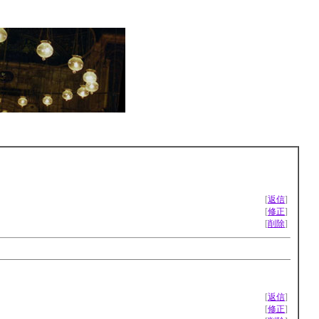
[
返信
]
[
修正
]
[
削除
]
[
返信
]
[
修正
]