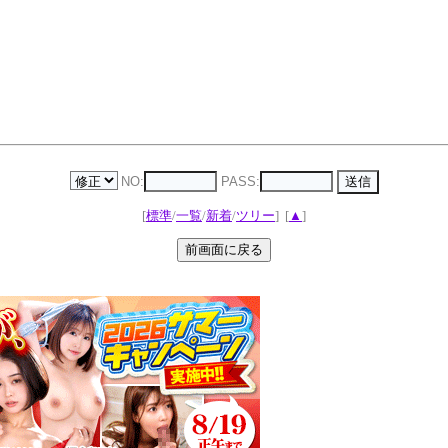
NO:
PASS:
[
標準
/
一覧
/
新着
/
ツリー
]
[
▲
]