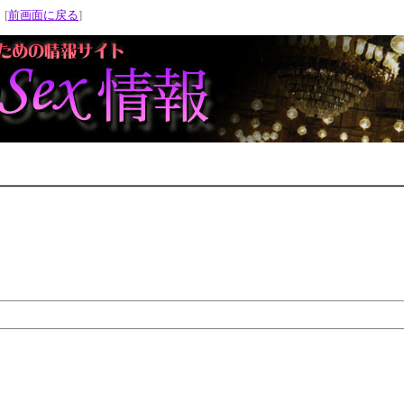
 [
前画面に戻る
]