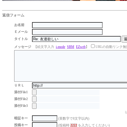
返信フォーム
お名前
Ｅメール
タイトル
メッセージ
【絵文字入力
i-mode
SBM
EZweb
】
URLの自動リンク無
ＵＲＬ
添付File1
添付File2
添付File3
（g
暗証キー
(英数字で8文字以内)
投稿キー
(投稿時
2222
を入力してください)