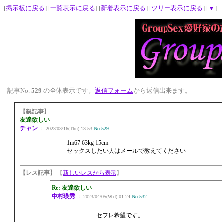
[
掲示板に戻る
] [
一覧表示に戻る
] [
新着表示に戻る
] [
ツリー表示に戻る
] [
▼
]
- 記事No.
529
の全体表示です。
返信フォーム
から返信出来ます。 -
【親記事】
友達欲しい
チャン
： 2023/03/16(Thu) 13:53
No.529
1m67 63kg 15cm
セックスしたい人はメールで教えてください
【レス記事】
【
新しいレスから表示
】
Re: 友達欲しい
中村瑛秀
： 2023/04/05(Wed) 01:24
No.532
セフレ希望です。