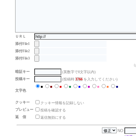
ＵＲＬ
添付File1
添付File2
添付File3
（g
暗証キー
(英数字で8文字以内)
投稿キー
(投稿時
3766
を入力してください)
■
■
■
■
■
■
■
■
■
文字色
クッキー
クッキー情報を記録しない
プレビュー
投稿を確認する
返 信
返信無効にする
NO: