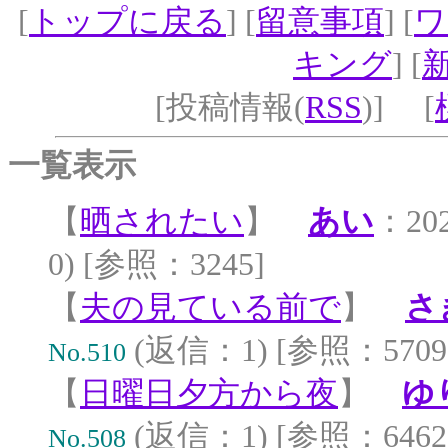
[
トップに戻る
] [
留意事項
] [
ワ
キング
] [
[投稿情報(
RSS
)] [
一覧表示
【
晒されたい
】
あい
：202
0) [参照：3245]
【
夫の見ている前で
】
さ
(返信：1) [参照：5709
No.510
【
日曜日夕方から夜
】
ゆ
(返信：1) [参照：6462
No.508