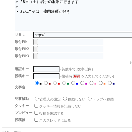
ＵＲＬ
添付File1
添付File2
添付File3
（g
暗証キー
(英数字で8文字以内)
投稿キー
(投稿時
3928
を入力してください)
■
■
■
■
■
■
■
■
■
文字色
記事移動
管理人の設定
移動しない
トップへ移動
クッキー
クッキー情報を記録しない
プレビュー
投稿を確認する
投稿後
このスレッドに戻る