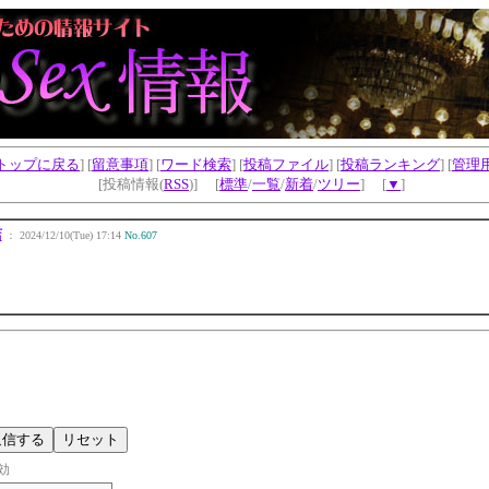
トップに戻る
] [
留意事項
] [
ワード検索
] [
投稿ファイル
] [
投稿ランキング
] [
管理
[投稿情報(
RSS
)] [
標準
/
一覧
/
新着
/
ツリー
] [
▼
]
店
： 2024/12/10(Tue) 17:14
No.607
効