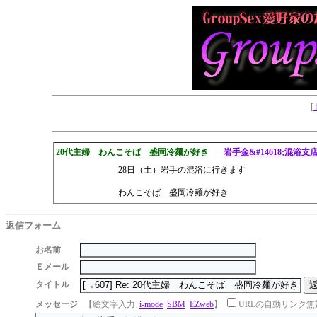
[
20代主婦 わんこそば 盛岡冷麺が好き
岩手金&#14618;混浴支
28日（土）岩手の混浴に行きます
わんこそば 盛岡冷麺が好き
返信フォーム
お名前
Ｅメール
タイトル
メッセージ
【絵文字入力
i-mode
SBM
EZweb
】
URLの自動リンク無