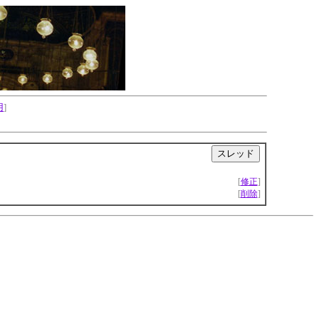
用
]
|
[
修正
]
[
削除
]