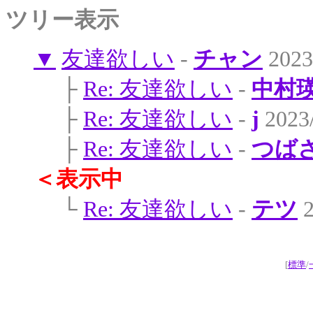
ツリー表示
▼
友達欲しい
-
チャン
2023
├
Re: 友達欲しい
-
中村
├
Re: 友達欲しい
-
j
2023/
├
Re: 友達欲しい
-
つば
＜表示中
└
Re: 友達欲しい
-
テツ
2
[
標準
/