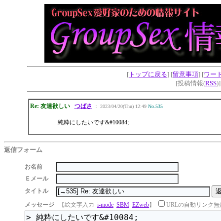
[
トップに戻る
] [
留意事項
] [
ワー
[投稿情報(
RSS
)
Re: 友達欲しい
つばさ
： 2023/04/20(Thu) 12:49
No.535
純粋にしたいです&#10084;
返信フォーム
お名前
Ｅメール
タイトル
メッセージ
【絵文字入力
i-mode
SBM
EZweb
】
URLの自動リンク無