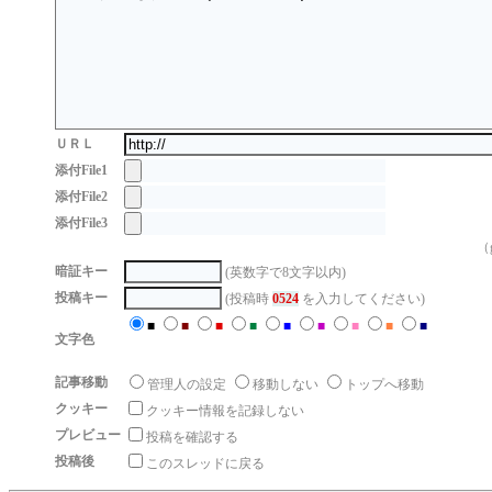
ＵＲＬ
添付File1
添付File2
添付File3
（g
暗証キー
(英数字で8文字以内)
投稿キー
(投稿時
0524
を入力してください)
■
■
■
■
■
■
■
■
■
文字色
記事移動
管理人の設定
移動しない
トップへ移動
クッキー
クッキー情報を記録しない
プレビュー
投稿を確認する
投稿後
このスレッドに戻る