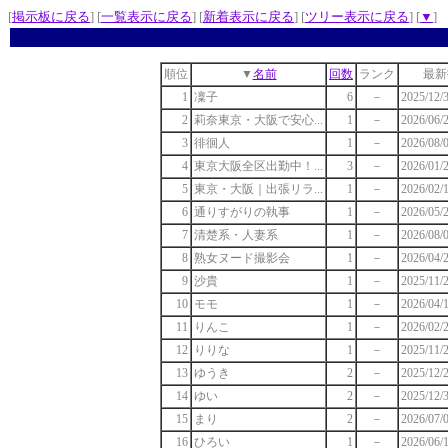
[
掲示板に戻る
] [
一覧表示に戻る
] [
新着表示に戻る
] [
ツリー表示に戻る
] [
▼
]
順位
▼
名前
回数
ランク
最新
1
凜子
6
－
2025/12/
2
莉奈東京・大阪で安心...
1
－
2026/06/
3
徘徊人
1
－
2026/08/
4
東京大阪全区出勤中！...
3
－
2026/01/
5
東京・大阪｜出張リラ...
1
－
2026/02/
6
通りすがりの執事
1
－
2026/05/
7
清楚系・人妻系
1
－
2026/08/0
8
熟女ヌード撮影会
1
－
2026/04/
9
沙貴
1
－
2025/11/
10
モモ
1
－
2026/04/
11
りんこ
1
－
2026/02/
12
りりな
1
－
2025/11/2
13
ゆうき
2
－
2025/12/2
14
ゆい
2
－
2025/12/
15
まり
2
－
2026/07/
16
ひろい
1
－
2026/06/