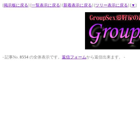
[
掲示板に戻る
] [
一覧表示に戻る
] [
新着表示に戻る
] [
ツリー表示に戻る
] [
▼
]
- 記事No.
8554
の全体表示です。
返信フォーム
から返信出来ます。 -