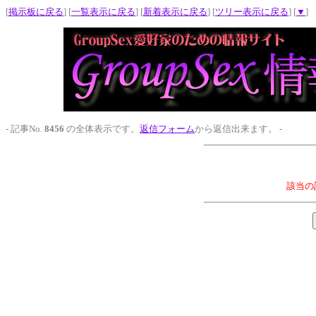
[
掲示板に戻る
] [
一覧表示に戻る
] [
新着表示に戻る
] [
ツリー表示に戻る
] [
▼
]
- 記事No.
8456
の全体表示です。
返信フォーム
から返信出来ます。 -
該当の