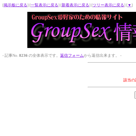
[
掲示板に戻る
] [
一覧表示に戻る
] [
新着表示に戻る
] [
ツリー表示に戻る
] [
▼
]
- 記事No.
8236
の全体表示です。
返信フォーム
から返信出来ます。 -
該当の