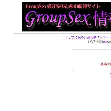
[
トップに戻る
] [
留意事項
] [
ワー
[投稿情報(
RSS
)
該当の