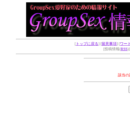
[
トップに戻る
] [
留意事項
] [
ワー
[投稿情報(
RSS
)
該当の