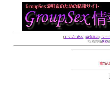
[
トップに戻る
] [
留意事項
] [
ワー
[投稿情報(
RSS
)
該当の