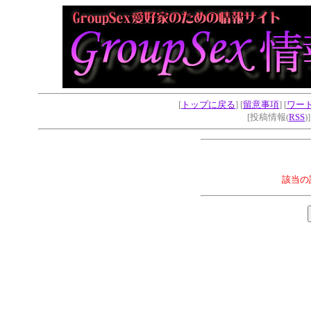
[
トップに戻る
] [
留意事項
] [
ワー
[投稿情報(
RSS
)
該当の