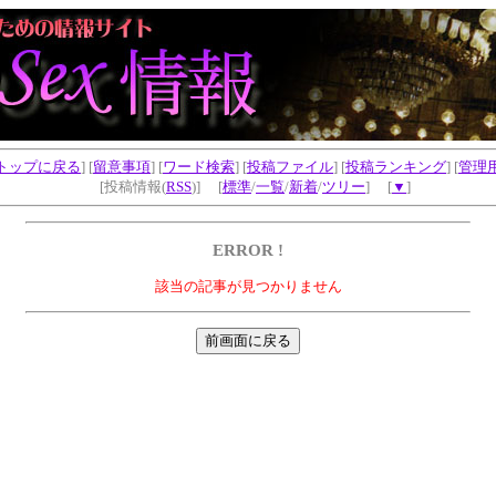
トップに戻る
] [
留意事項
] [
ワード検索
] [
投稿ファイル
] [
投稿ランキング
] [
管理
[投稿情報(
RSS
)] [
標準
/
一覧
/
新着
/
ツリー
] [
▼
]
ERROR !
該当の記事が見つかりません