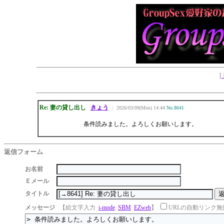
[
Re: 妻の貸し出し
きょう
： 2026/03/09(Mon) 14:44
No.8641
条件読みました。よろしくお願いします。
返信フォーム
お名前
Ｅメール
タイトル
メッセージ
【絵文字入力
i-mode
SBM
EZweb
】
URLの自動リンク無