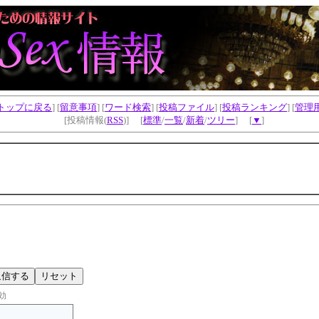
トップに戻る
] [
留意事項
] [
ワード検索
] [
投稿ファイル
] [
投稿ランキング
] [
管理
[投稿情報(
RSS
)] [
標準
/
一覧
/
新着
/
ツリー
] [
▼
]
効