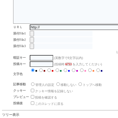
ＵＲＬ
添付File1
添付File2
添付File3
（g
暗証キー
(英数字で8文字以内)
投稿キー
(投稿時
6753
を入力してください)
■
■
■
■
■
■
■
■
■
文字色
記事移動
管理人の設定
移動しない
トップへ移動
クッキー
クッキー情報を記録しない
プレビュー
投稿を確認する
投稿後
このスレッドに戻る
ツリー表示