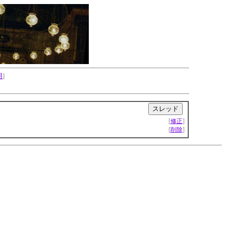
用
]
|
[
修正
]
[
削除
]