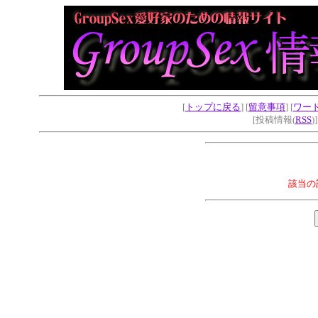
[
トップに戻る
] [
留意事項
] [
ワー
[投稿情報(
RSS
)
該当の