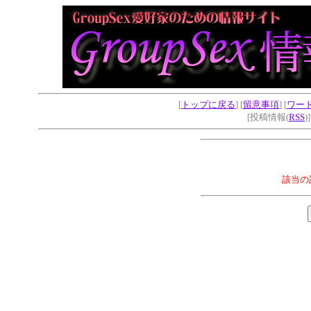
[
トップに戻る
] [
留意事項
] [
ワー
[投稿情報(
RSS
)
該当の