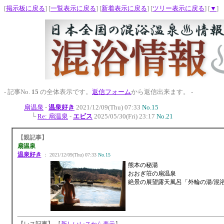
[
掲示板に戻る
] [
一覧表示に戻る
] [
新着表示に戻る
] [
ツリー表示に戻る
] [
▼
]
- 記事No.
15
の全体表示です。
返信フォーム
から返信出来ます。 -
扇温泉
-
温泉好き
2021/12/09(Thu) 07:33
No.15
└
Re: 扇温泉
-
エビス
2025/05/30(Fri) 23:17
No.21
【親記事】
扇温泉
温泉好き
： 2021/12/09(Thu) 07:33
No.15
熊本の秘湯
おおぎ荘の扇温泉
絶景の展望露天風呂「外輪の湯/混