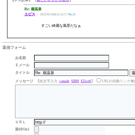
【レス記事】
【
新しいレスから表示
】
Re: 扇温泉
エビス
： 2025/05/30(Fri) 23:17
No.21
すごい綺麗な風景だなぁ
返信フォーム
お名前
Ｅメール
タイトル
メッセージ
【絵文字入力
i-mode
SBM
EZweb
】
URLの自動リンク無
ＵＲＬ
添付File1