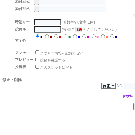
添付File2
添付File3
（g
暗証キー
(英数字で8文字以内)
投稿キー
(投稿時
4326
を入力してください)
■
■
■
■
■
■
■
■
■
文字色
クッキー
クッキー情報を記録しない
プレビュー
投稿を確認する
投稿後
このスレッドに戻る
修正・削除
NO:
[
標準
/