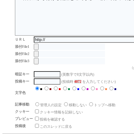
ＵＲＬ
添付File1
添付File2
添付File3
（g
暗証キー
(英数字で8文字以内)
投稿キー
(投稿時
4072
を入力してください)
■
■
■
■
■
■
■
■
■
文字色
記事移動
管理人の設定
移動しない
トップへ移動
クッキー
クッキー情報を記録しない
プレビュー
投稿を確認する
投稿後
このスレッドに戻る