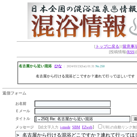
[
トップに戻る
] [
留意事
[投稿情報(
RSS
)
名古屋から近い混浴
ひな
： 2024/03/23(Sat) 01:31
No.250
名古屋から行ける混浴どこですか？連れて行ってほしいです
返信フォーム
お名前
Ｅメール
タイトル
メッセージ
【絵文字入力
i-mode
SBM
EZweb
】
URLの自動リンク無