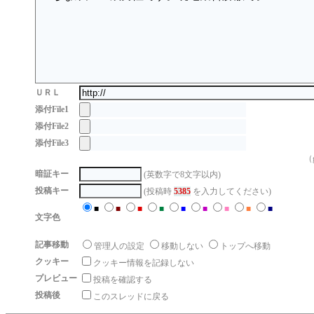
ＵＲＬ
添付File1
添付File2
添付File3
（g
暗証キー
(英数字で8文字以内)
投稿キー
(投稿時
5385
を入力してください)
■
■
■
■
■
■
■
■
■
文字色
記事移動
管理人の設定
移動しない
トップへ移動
クッキー
クッキー情報を記録しない
プレビュー
投稿を確認する
投稿後
このスレッドに戻る