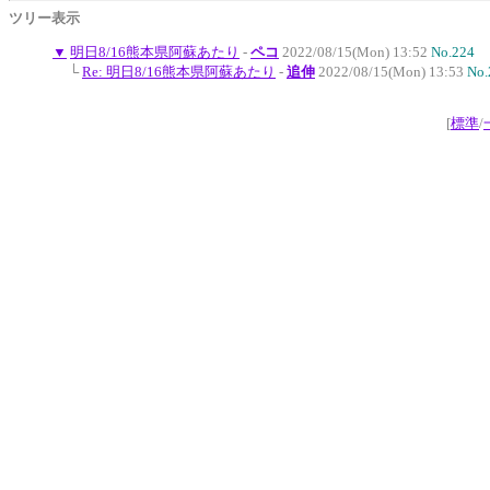
ツリー表示
▼
明日8/16熊本県阿蘇あたり
-
ペコ
2022/08/15(Mon) 13:52
No.224
└
Re: 明日8/16熊本県阿蘇あたり
-
追伸
2022/08/15(Mon) 13:53
No.
[
標準
/