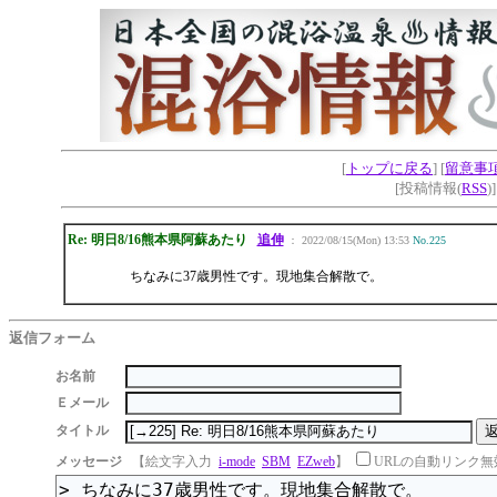
[
トップに戻る
] [
留意事
[投稿情報(
RSS
)
Re: 明日8/16熊本県阿蘇あたり
追伸
： 2022/08/15(Mon) 13:53
No.225
ちなみに37歳男性です。現地集合解散で。
返信フォーム
お名前
Ｅメール
タイトル
メッセージ
【絵文字入力
i-mode
SBM
EZweb
】
URLの自動リンク無