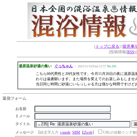
[
トップに戻る
] [
留意事
[投稿情報(
RSS
)
湯原温泉砂湯の集い
ぐっちゃん
： 2022/11/15(Tue) 12:57
No.235
こちら60代男性と20代女性です。今月11月26日の夜に湯
わりは遠慮願います。また場所を変えてのお楽しみもしませ
当日同じ時間に砂湯にいらっしゃる方は僅かな時間ですけど
返信フォーム
お名前
Ｅメール
タイトル
メッセージ
【絵文字入力
i-mode
SBM
EZweb
】
URLの自動リンク無