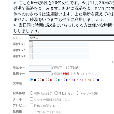
ＵＲＬ
添付File1
添付File2
添付File3
（g
暗証キー
(英数字で8文字以内)
投稿キー
(投稿時
9302
を入力してください)
■
■
■
■
■
■
■
■
■
文字色
記事移動
管理人の設定
移動しない
トップへ移動
クッキー
クッキー情報を記録しない
プレビュー
投稿を確認する
投稿後
このスレッドに戻る