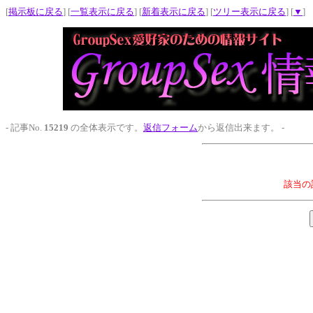
[
掲示板に戻る
] [
一覧表示に戻る
] [
新着表示に戻る
] [
ツリー表示に戻る
] [
▼
]
- 記事No.
15219
の全体表示です。
返信フォーム
から返信出来ます。 -
該当の