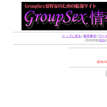
[
トップに戻る
] [
留意事項
] [
ワー
[投稿情報(
RSS
)
該当の