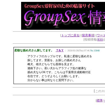
[
トップに戻る
] [
留意事項
] [
ワー
[投稿情報(
RSS
)
柔順な舐め犬さん探してます。
Ｔ&Ｙ
： 2026/05/28(Thu) 07:46
No.15848
アラフィフのカップルです。私達に柔順な舐め犬を
探してます。里親を、お探しの舐め犬さん
雌犬、雄犬どちらでも面倒を見ます。
連絡下さい。若い犬からアラフィフ迄の健康な
舐め犬ならOKです。こちらは千葉県京成船橋付近
在住です。どうぞよろしくお願いします。
分からない事は何なりと質問下さい。
【このス
[
標準
/