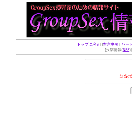
[
トップに戻る
] [
留意事項
] [
ワー
[投稿情報(
RSS
)
該当の