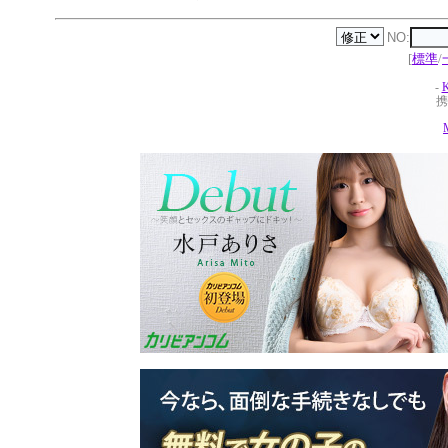
NO:
[
標準
/
-
携