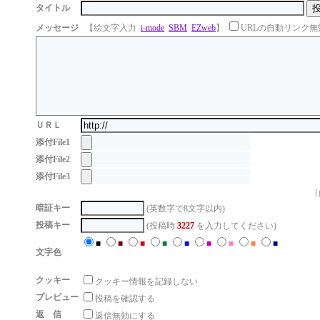
タイトル
メッセージ
【絵文字入力
i-mode
SBM
EZweb
】
URLの自動リンク無
ＵＲＬ
添付File1
添付File2
添付File3
（g
暗証キー
(英数字で8文字以内)
投稿キー
(投稿時
3227
を入力してください)
■
■
■
■
■
■
■
■
■
文字色
クッキー
クッキー情報を記録しない
プレビュー
投稿を確認する
返 信
返信無効にする