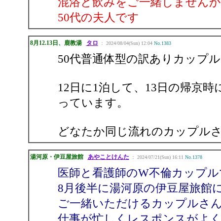
混浴と飲みをご一緒しませんか
50代の夫人です
8月12.13日、鹿教湯
タロ
： 2024/08/04(Sun) 12:04
No.1383
50代普通体型の訳ありカップ
12日に1泊して、13日の帰京
っています。
どなたか同じ流れのカップル
湯河原・伊豆屋旅館
あやことけんた
： 2024/07/21(Sun) 16:11
No.1378
医師と看護師のW不倫カップル
8月後半に湯河原の伊豆屋旅館
ご一緒いただけるカップルさ
仕事が忙しくレスポンスがよ