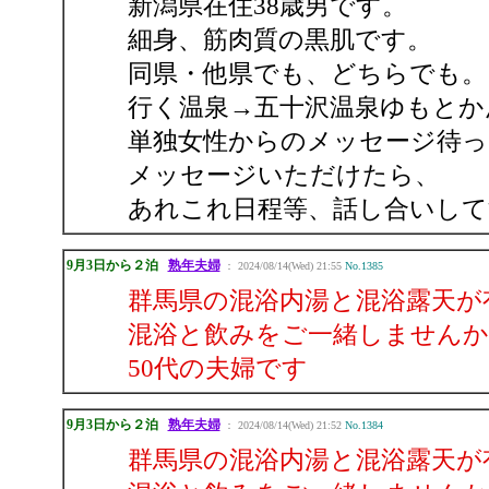
新潟県在住38歳男です。
細身、筋肉質の黒肌です。
同県・他県でも、どちらでも。
行く温泉→五十沢温泉ゆもとか
単独女性からのメッセージ待っ
メッセージいただけたら、
あれこれ日程等、話し合いして
9月3日から２泊
熟年夫婦
： 2024/08/14(Wed) 21:55
No.1385
群馬県の混浴内湯と混浴露天が
混浴と飲みをご一緒しませんか
50代の夫婦です
9月3日から２泊
熟年夫婦
： 2024/08/14(Wed) 21:52
No.1384
群馬県の混浴内湯と混浴露天が