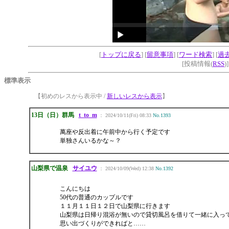
[
トップに戻る
] [
留意事項
] [
ワード検索
] [
過
[投稿情報(
RSS
)
標準表示
【
初めのレスから表示中 /
新しいレスから表示
】
13日（日）群馬
t_to_m
： 2024/10/11(Fri) 08:33
No.1393
萬座や反出着に午前中から行く予定です
単独さんいるかな～？
山梨県で温泉
サイユウ
： 2024/10/09(Wed) 12:38
No.1392
こんにちは
50代の普通のカップルです
１１月１１日１２日で山梨県に行きます
山梨県は日帰り混浴が無いので貸切風呂を借りて一緒に入っ
思い出づくりができればと……