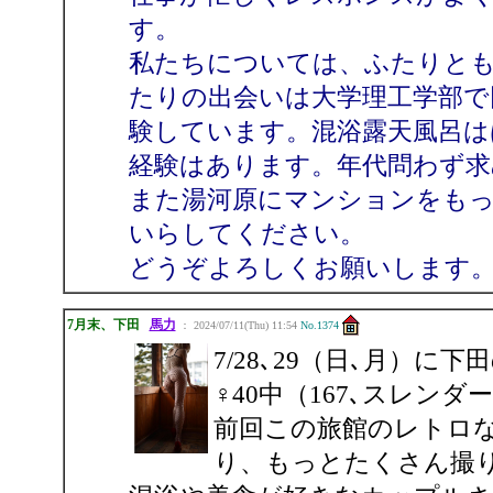
す。
私たちについては、ふたりとも
たりの出会いは大学理工学部で
験しています。混浴露天風呂は
経験はあります。年代問わず求
また湯河原にマンションをも
いらしてください。
どうぞよろしくお願いします
7月末、下田
馬力
： 2024/07/11(Thu) 11:54
No.1374
7/28､29（日､月）に
♀40中（167､スレン
前回この旅館のレトロ
り、もっとたくさん撮