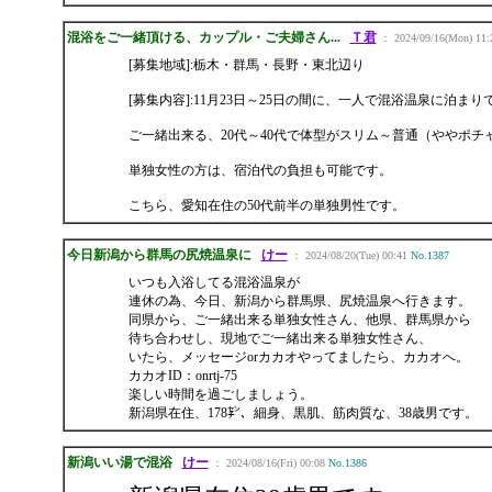
混浴をご一緒頂ける、カップル・ご夫婦さん...
Ｔ君
： 2024/09/16(Mon) 11:
[募集地域]:栃木・群馬・長野・東北辺り
[募集内容]:11月23日～25日の間に、一人で混浴温泉に泊
ご一緒出来る、20代～40代で体型がスリム～普通（ややポ
単独女性の方は、宿泊代の負担も可能です。
こちら、愛知在住の50代前半の単独男性です。
今日新潟から群馬の尻焼温泉に
けー
： 2024/08/20(Tue) 00:41
No.1387
いつも入浴してる混浴温泉が
連休の為、今日、新潟から群馬県、尻焼温泉へ行きます。
同県から、ご一緒出来る単独女性さん、他県、群馬県から
待ち合わせし、現地でご一緒出来る単独女性さん、
いたら、メッセージorカカオやってましたら、カカオへ。
カカオID：onrtj-75
楽しい時間を過ごしましょう。
新潟県在住、178㌢、細身、黒肌、筋肉質な、38歳男です。
新潟いい湯で混浴
けー
： 2024/08/16(Fri) 00:08
No.1386