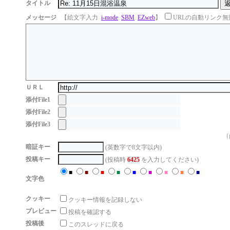
タイトル
メッセージ
【絵文字入力
i-mode
SBM
EZweb
】
URLの自動リンク無
ＵＲＬ
添付File1
添付File2
添付File3
（g
暗証キー
(英数字で8文字以内)
投稿キー
(投稿時
6425
を入力してください)
■
■
■
■
■
■
■
■
■
文字色
クッキー
クッキー情報を記録しない
プレビュー
投稿を確認する
投稿後
このスレッドに戻る