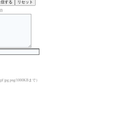
効
if jpg png/1000KBまで）