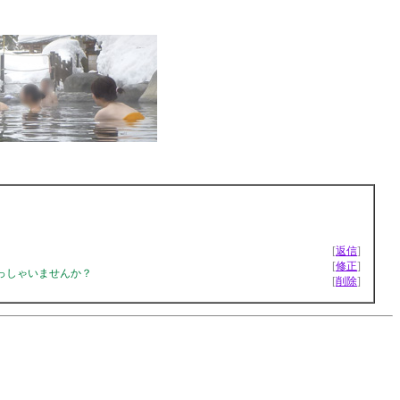
[
返信
]
[
修正
]
っしゃいませんか？
[
削除
]