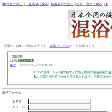
[
掲示板に戻る
] [
一覧表示に戻る
] [
新着表示に戻る
] [
ツリー表示に戻る
] [
▼
]
- 記事No.
1491
の全体表示です。
返信フォーム
から返信出来ます。 -
【親記事】
11月15日混浴温泉
あー
： 2025/10/27(Mon) 21:42
No.1491
11/15の金曜日から1泊で栃木が群馬か静岡の混浴温泉に
私は54歳中肉中背でかなり若く見られます。千葉方面か
返信フォーム
お名前
Ｅメール