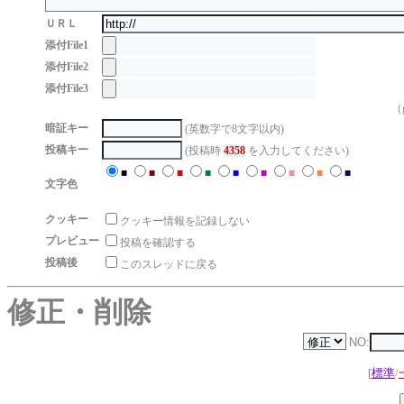
ＵＲＬ
添付File1
添付File2
添付File3
（g
暗証キー
(英数字で8文字以内)
投稿キー
(投稿時
4358
を入力してください)
■
■
■
■
■
■
■
■
■
文字色
クッキー
クッキー情報を記録しない
プレビュー
投稿を確認する
投稿後
このスレッドに戻る
修正・削除
NO:
[
標準
/