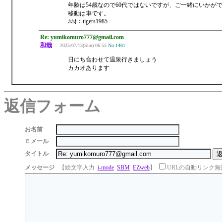
年齢は54歳なので60代ではないですが、ご一緒にいかが
移動は車です。
ｶｶｵ：tigers1985
Re: yumikomuro777@gmail.com
和哉
： 2025/07/13(Sun) 06:55
No.1461
日にち合わせて温泉行きましょう
カカオあります
返信フォーム
お名前
Ｅメール
タイトル
メッセージ
【絵文字入力
i-mode
SBM
EZweb
】
URLの自動リンク無