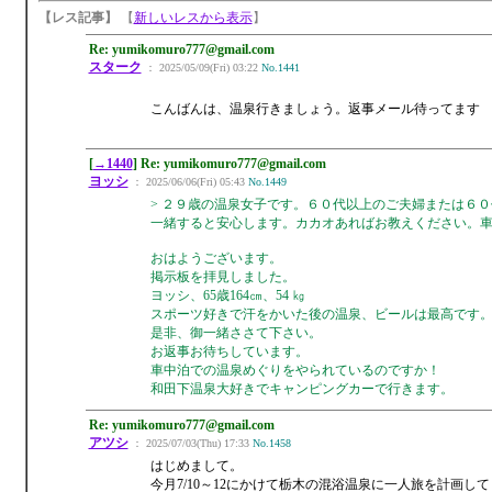
【レス記事】
【
新しいレスから表示
】
Re: yumikomuro777@gmail.com
スターク
： 2025/05/09(Fri) 03:22
No.1441
こんばんは、温泉行きましょう。返事メール待ってます
[
→1440
] Re: yumikomuro777@gmail.com
ヨッシ
： 2025/06/06(Fri) 05:43
No.1449
> ２９歳の温泉女子です。６０代以上のご夫婦または６
一緒すると安心します。カカオあればお教えください。
おはようございます。
掲示板を拝見しました。
ヨッシ、65歳164㎝、54 ㎏
スポーツ好きで汗をかいた後の温泉、ビールは最高です
是非、御一緒ささて下さい。
お返事お待ちしています。
車中泊での温泉めぐりをやられているのですか！
和田下温泉大好きでキャンピングカーで行きます。
Re: yumikomuro777@gmail.com
アツシ
： 2025/07/03(Thu) 17:33
No.1458
はじめまして。
今月7/10～12にかけて栃木の混浴温泉に一人旅を計画し