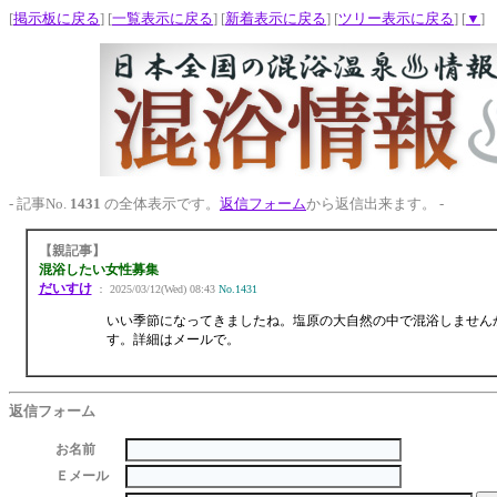
[
掲示板に戻る
] [
一覧表示に戻る
] [
新着表示に戻る
] [
ツリー表示に戻る
] [
▼
]
- 記事No.
1431
の全体表示です。
返信フォーム
から返信出来ます。 -
【親記事】
混浴したい女性募集
だいすけ
： 2025/03/12(Wed) 08:43
No.1431
いい季節になってきましたね。塩原の大自然の中で混浴しませんか！
す。詳細はメールで。
返信フォーム
お名前
Ｅメール