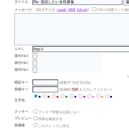
タイトル
メッセージ
【絵文字入力
i-mode
SBM
EZweb
】
URLの自動リンク無
ＵＲＬ
添付File1
添付File2
添付File3
（g
暗証キー
(英数字で8文字以内)
投稿キー
(投稿時
7547
を入力してください)
■
■
■
■
■
■
■
■
■
文字色
クッキー
クッキー情報を記録しない
プレビュー
投稿を確認する
投稿後
このスレッドに戻る