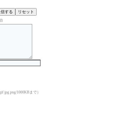
効
if jpg png/1000KBまで）