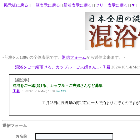
[
掲示板に戻る
] [
一覧表示に戻る
] [
新着表示に戻る
] [
ツリー表示に戻る
] [
▼
]
- 記事No.
1396
の全体表示です。
返信フォーム
から返信出来ます。 -
混浴をご一緒頂ける、カップル・ご夫婦さん...
-
Ｔ君
2024/10/14(Mon
【親記事】
混浴をご一緒頂ける、カップル・ご夫婦さんなど募集
Ｔ君
： 2024/10/14(Mon) 10:34
No.1396
11月23日に長野県の河〇荘に一人で泊まりに行くので
返信フォーム
お名前