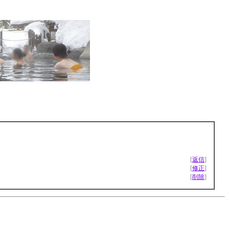
[
返信
]
[
修正
]
[
削除
]