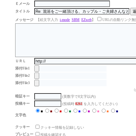
Ｅメール
タイトル
メッセージ
【絵文字入力
i-mode
SBM
EZweb
】
URLの自動リンク無
ＵＲＬ
添付File1
添付File2
添付File3
（g
暗証キー
(英数字で8文字以内)
投稿キー
(投稿時
0261
を入力してください)
■
■
■
■
■
■
■
■
■
文字色
クッキー
クッキー情報を記録しない
プレビュー
投稿を確認する