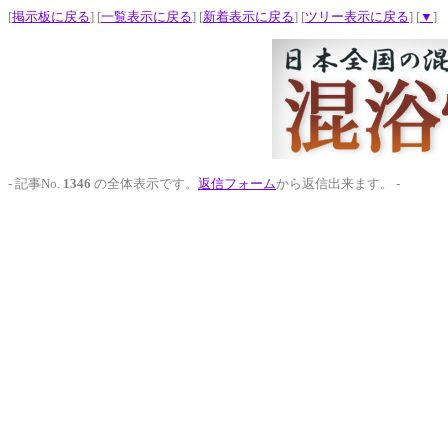
[
掲示板に戻る
] [
一覧表示に戻る
] [
新着表示に戻る
] [
ツリー表示に戻る
] [
▼
]
- 記事No.
1346
の全体表示です。
返信フォーム
から返信出来ます。 -