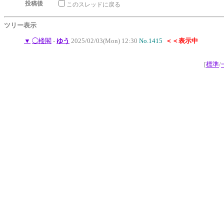
投稿後
このスレッドに戻る
ツリー表示
▼
◯楼閣
-
ゆう
2025/02/03(Mon) 12:30
No.1415
＜＜表示中
[
標準
/