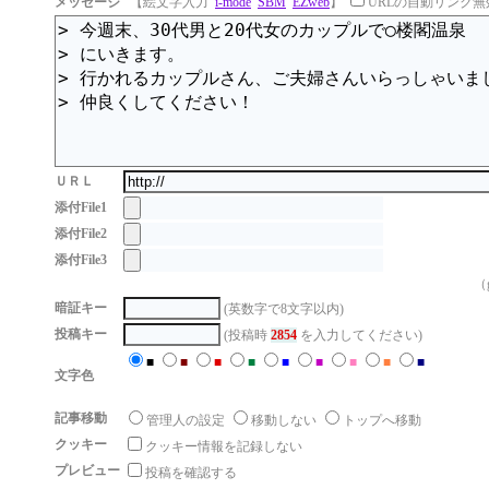
メッセージ
【絵文字入力
i-mode
SBM
EZweb
】
URLの自動リンク無
ＵＲＬ
添付File1
添付File2
添付File3
（g
暗証キー
(英数字で8文字以内)
投稿キー
(投稿時
2854
を入力してください)
■
■
■
■
■
■
■
■
■
文字色
記事移動
管理人の設定
移動しない
トップへ移動
クッキー
クッキー情報を記録しない
プレビュー
投稿を確認する