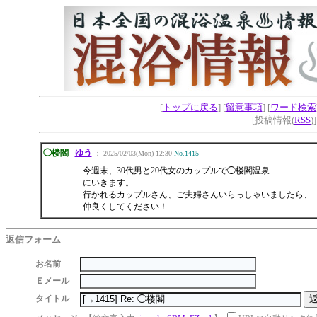
[
トップに戻る
] [
留意事項
] [
ワード検索
[投稿情報(
RSS
)
◯楼閣
ゆう
： 2025/02/03(Mon) 12:30
No.1415
今週末、30代男と20代女のカップルで◯楼閣温泉
にいきます。
行かれるカップルさん、ご夫婦さんいらっしゃいましたら、
仲良くしてください！
返信フォーム
お名前
Ｅメール
タイトル