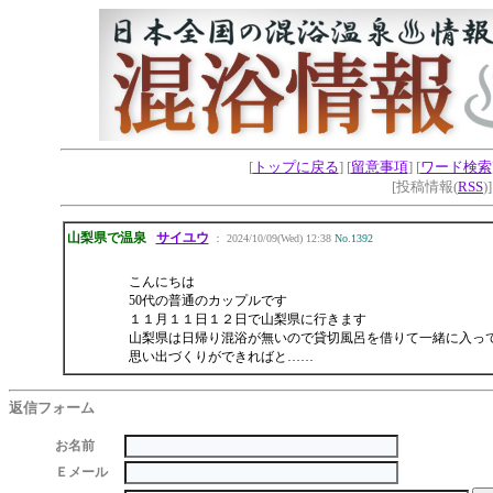
[
トップに戻る
] [
留意事項
] [
ワード検索
[投稿情報(
RSS
)
山梨県で温泉
サイユウ
： 2024/10/09(Wed) 12:38
No.1392
こんにちは
50代の普通のカップルです
１１月１１日１２日で山梨県に行きます
山梨県は日帰り混浴が無いので貸切風呂を借りて一緒に入っ
思い出づくりができればと……
返信フォーム
お名前
Ｅメール