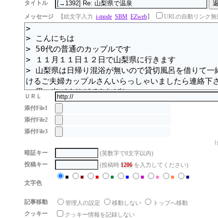
タイトル
メッセージ
【絵文字入力
i-mode
SBM
EZweb
】
URLの自動リンク無
ＵＲＬ
添付File1
添付File2
添付File3
（g
暗証キー
(英数字で8文字以内)
投稿キー
(投稿時
1206
を入力してください)
■
■
■
■
■
■
■
■
■
文字色
記事移動
管理人の設定
移動しない
トップへ移動
クッキー
クッキー情報を記録しない