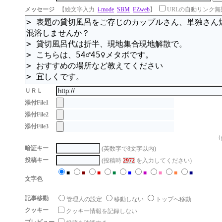
メッセージ
【絵文字入力
i-mode
SBM
EZweb
】
URLの自動リンク無
ＵＲＬ
添付File1
添付File2
添付File3
（g
暗証キー
(英数字で8文字以内)
投稿キー
(投稿時
2972
を入力してください)
■
■
■
■
■
■
■
■
■
文字色
記事移動
管理人の設定
移動しない
トップへ移動
クッキー
クッキー情報を記録しない