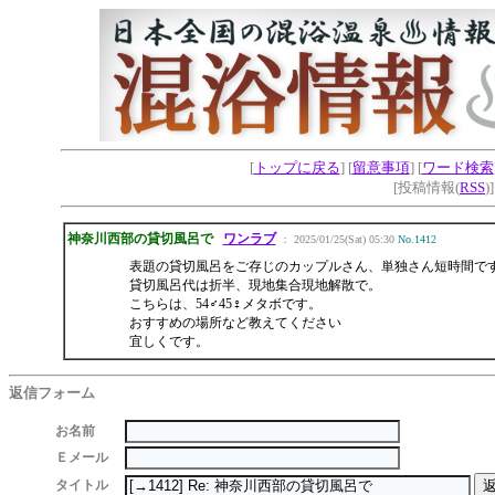
[
トップに戻る
] [
留意事項
] [
ワード検索
[投稿情報(
RSS
)
神奈川西部の貸切風呂で
ワンラブ
： 2025/01/25(Sat) 05:30
No.1412
表題の貸切風呂をご存じのカップルさん、単独さん短時間で
貸切風呂代は折半、現地集合現地解散で。
こちらは、54♂45♀メタボです。
おすすめの場所など教えてください
宜しくです。
返信フォーム
お名前
Ｅメール
タイトル