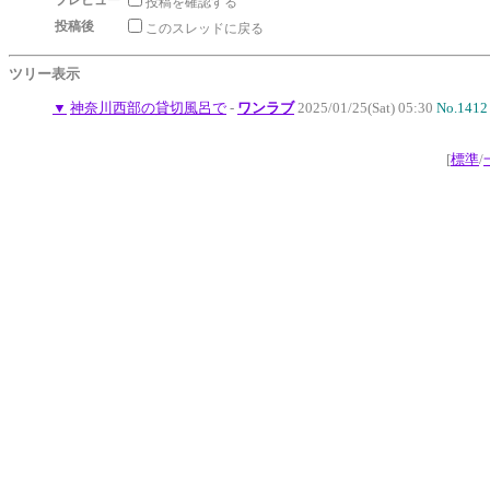
プレビュー
投稿を確認する
投稿後
このスレッドに戻る
ツリー表示
▼
神奈川西部の貸切風呂で
-
ワンラブ
2025/01/25(Sat) 05:30
No.1412
[
標準
/