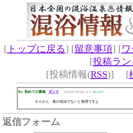
[
トップに戻る
] [
留意事項
] [
ワ
[
投稿ラン
[投稿情報(
RSS
)] [
Re: 初めての募集
ダンナ
： 2025/08/20(Wed) 16:57
No.1473
タカさん、夜の宿泊でないと無理ですよ
返信フォーム