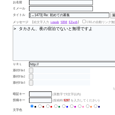
お名前
Ｅメール
タイトル
メッセージ
【絵文字入力
i-mode
SBM
EZweb
】
URLの自動リンク無
ＵＲＬ
添付File1
添付File2
添付File3
（g
暗証キー
(英数字で8文字以内)
投稿キー
(投稿時
9297
を入力してください)
■
■
■
■
■
■
■
■
■
文字色