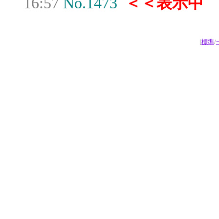
16:57
No.1473
＜＜表示中
[
標準
/