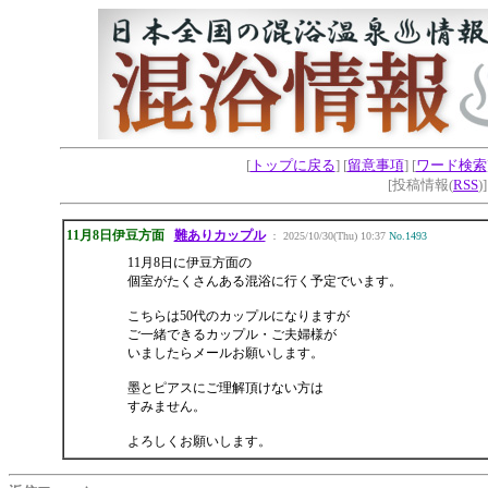
[
トップに戻る
] [
留意事項
] [
ワード検索
[投稿情報(
RSS
)
11月8日伊豆方面
難ありカップル
： 2025/10/30(Thu) 10:37
No.1493
11月8日に伊豆方面の
個室がたくさんある混浴に行く予定でいます。
こちらは50代のカップルになりますが
ご一緒できるカップル・ご夫婦様が
いましたらメールお願いします。
墨とピアスにご理解頂けない方は
すみません。
よろしくお願いします。