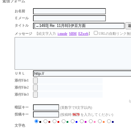
返信フォーム
お名前
Ｅメール
タイトル
メッセージ
【絵文字入力
i-mode
SBM
EZweb
】
URLの自動リンク無
ＵＲＬ
添付File1
添付File2
添付File3
（g
暗証キー
(英数字で8文字以内)
投稿キー
(投稿時
9679
を入力してください)
■
■
■
■
■
■
■
■
■
文字色