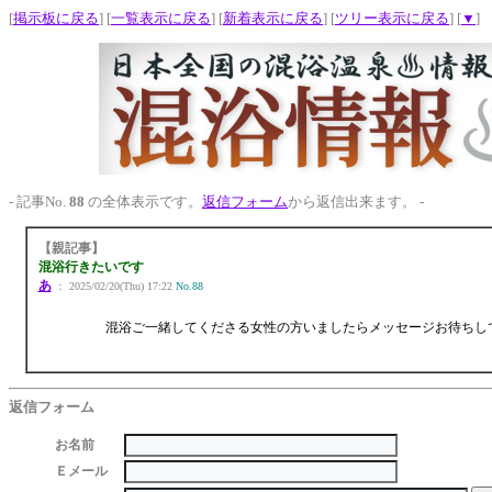
[
掲示板に戻る
] [
一覧表示に戻る
] [
新着表示に戻る
] [
ツリー表示に戻る
] [
▼
]
- 記事No.
88
の全体表示です。
返信フォーム
から返信出来ます。 -
【親記事】
混浴行きたいです
あ
： 2025/02/20(Thu) 17:22
No.88
混浴ご一緒してくださる女性の方いましたらメッセージお待ちし
返信フォーム
お名前
Ｅメール