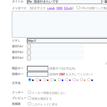
タイトル
メッセージ
【絵文字入力
i-mode
SBM
EZweb
】
URLの自動リンク無
ＵＲＬ
添付File1
添付File2
添付File3
（g
暗証キー
(英数字で8文字以内)
投稿キー
(投稿時
2567
を入力してください)
■
■
■
■
■
■
■
■
■
文字色
クッキー
クッキー情報を記録しない
プレビュー
投稿を確認する
投稿後
このスレッドに戻る