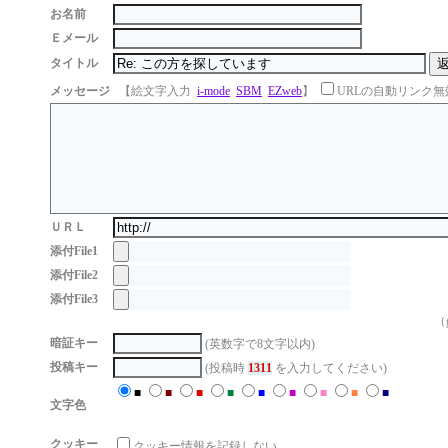
お名前
Ｅメール
タイトル
メッセージ
【絵文字入力
i-mode
SBM
EZweb
】
URLの自動リンク無
ＵＲＬ
添付File1
添付File2
添付File3
（g
暗証キー
(英数字で8文字以内)
投稿キー
(投稿時
1311
を入力してください)
■
■
■
■
■
■
■
■
■
文字色
クッキー
クッキー情報を記録しない