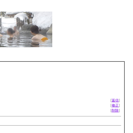
[
返信
]
[
修正
]
[
削除
]