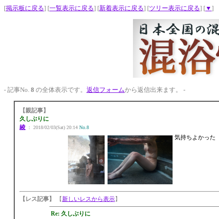
[
掲示板に戻る
] [
一覧表示に戻る
] [
新着表示に戻る
] [
ツリー表示に戻る
] [
▼
]
- 記事No.
8
の全体表示です。
返信フォーム
から返信出来ます。 -
【親記事】
久しぶりに
綾
： 2018/02/03(Sat) 20:14
No.8
気持ちよかった
【レス記事】
【
新しいレスから表示
】
Re: 久しぶりに