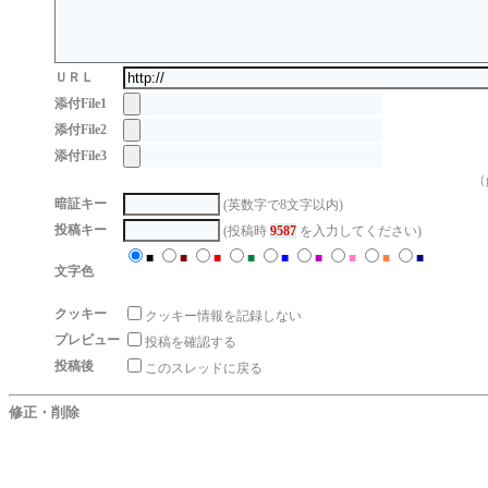
ＵＲＬ
添付File1
添付File2
添付File3
（g
暗証キー
(英数字で8文字以内)
投稿キー
(投稿時
9587
を入力してください)
■
■
■
■
■
■
■
■
■
文字色
クッキー
クッキー情報を記録しない
プレビュー
投稿を確認する
投稿後
このスレッドに戻る
修正・削除