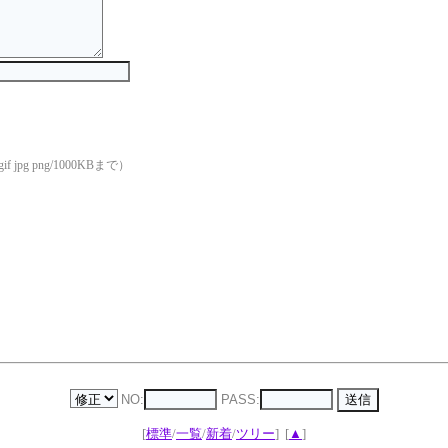
if jpg png/1000KBまで）
NO:
PASS:
[
標準
/
一覧
/
新着
/
ツリー
]
[
▲
]