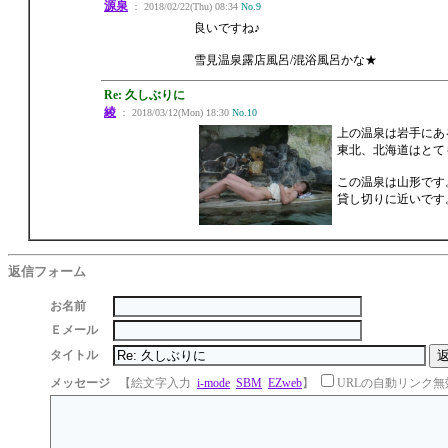
源泉
： 2018/02/22(Thu) 08:34
No.9
良いですね♪
雪見温泉露店風呂/混浴風呂かな★
Re: 久しぶりに
綾
： 2018/03/12(Mon) 18:30
No.10
上の温泉は岩手にあ
東北、北海道はとて
この温泉は山形です
貸し切りに近いです
返信フォーム
お名前
Ｅメール
タイトル
メッセージ
【絵文字入力
i-mode
SBM
EZweb
】
URLの自動リンク無