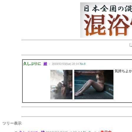
[
久しぶりに
綾
： 2018/02/03(Sat) 20:14
No.8
気持ちよ
ツリー表示