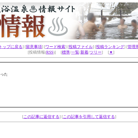
トップに戻る
] [
留意事項
] [
ワード検索
] [
投稿ファイル
] [
投稿ランキング
] [
管理
[投稿情報(
RSS
)] [
標準
/
一覧
/
新着
/
ツリー
] [
▼
]
かった
[
この記事に返信する
] [
この記事を引用して返信する
]