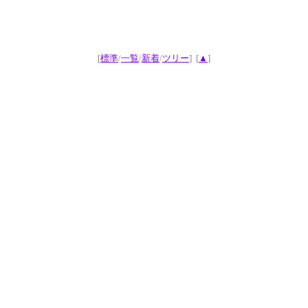
[
標準
/
一覧
/
新着
/
ツリー
]
[
▲
]