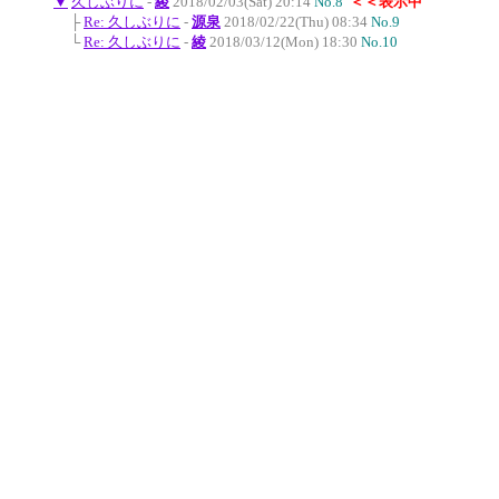
▼
久しぶりに
-
綾
2018/02/03(Sat) 20:14
No.8
＜＜表示中
├
Re: 久しぶりに
-
源泉
2018/02/22(Thu) 08:34
No.9
└
Re: 久しぶりに
-
綾
2018/03/12(Mon) 18:30
No.10