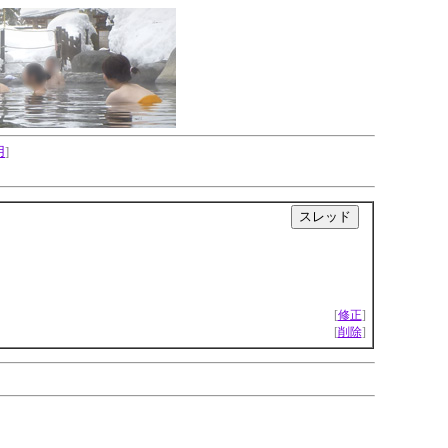
用
]
|
[
修正
]
[
削除
]