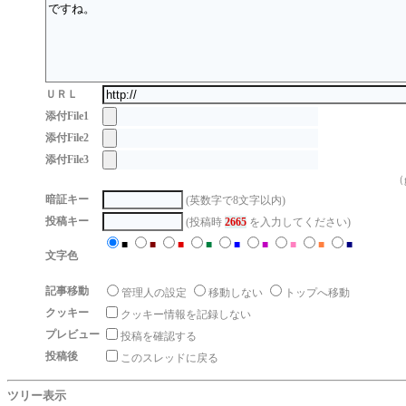
ＵＲＬ
添付File1
添付File2
添付File3
（g
暗証キー
(英数字で8文字以内)
投稿キー
(投稿時
2665
を入力してください)
■
■
■
■
■
■
■
■
■
文字色
記事移動
管理人の設定
移動しない
トップへ移動
クッキー
クッキー情報を記録しない
プレビュー
投稿を確認する
投稿後
このスレッドに戻る
ツリー表示