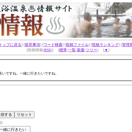
トップに戻る
] [
留意事項
] [
ワード検索
] [
投稿ファイル
] [
投稿ランキング
] [
管理
[投稿情報(
RSS
)] [
標準
/
一覧
/
新着
/
ツリー
] [
▼
]
良いですね。一緒に行きたいですね。
効