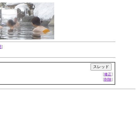
用
]
|
[
修正
]
[
削除
]