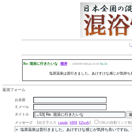
[
Re: 混浴に行きたいな
桜井
： 2020/09/19(Sat) 23:43
No.53
塩原温泉は昔行きました。あけすけな感じが気持ち
返信フォーム
お名前
Ｅメール
タイトル
メッセージ
【絵文字入力
i-mode
SBM
EZweb
】
URLの自動リンク無