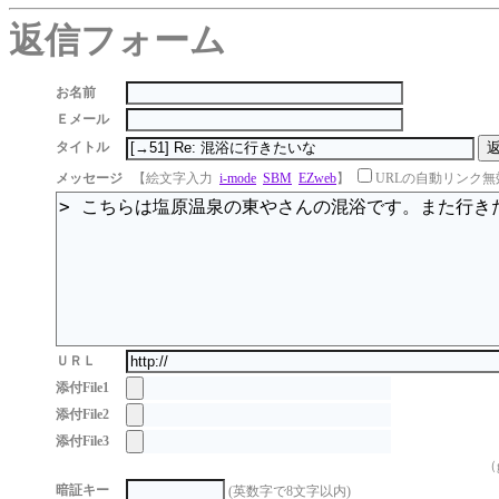
返信フォーム
お名前
Ｅメール
タイトル
メッセージ
【絵文字入力
i-mode
SBM
EZweb
】
URLの自動リンク無
ＵＲＬ
添付File1
添付File2
添付File3
（g
暗証キー
(英数字で8文字以内)