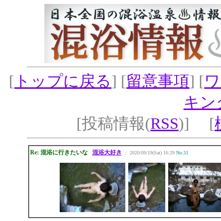
[
トップに戻る
] [
留意事項
] [
ワ
キン
[投稿情報(
RSS
)] [
Re: 混浴に行きたいな
混浴大好き
： 2020/09/19(Sat) 16:29
No.51