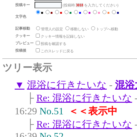
投稿キー
(投稿時
3018
を入力してください)
■
■
■
■
■
■
■
■
■
文字色
記事移動
管理人の設定
移動しない
トップへ移動
クッキー
クッキー情報を記録しない
プレビュー
投稿を確認する
投稿後
このスレッドに戻る
ツリー表示
▼
混浴に行きたいな
-
混浴
├
Re: 混浴に行きたいな
16:29
No.51
＜＜表示中
├
Re: 混浴に行きたいな
16:39
No.52