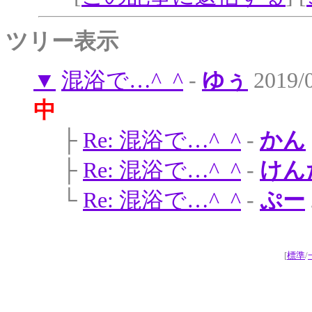
ツリー表示
▼
混浴で…^_^
-
ゆぅ
2019/
中
├
Re: 混浴で…^_^
-
かん
├
Re: 混浴で…^_^
-
けん
└
Re: 混浴で…^_^
-
ぷー
[
標準
/