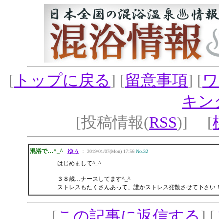
[
トップに戻る
] [
留意事項
] [
ワ
キン
[投稿情報(
RSS
)] [
混浴で…^_^
ゆぅ
： 2019/01/07(Mon) 17:56
No.32
はじめまして^_^
３８歳…ナースしてます^_^
ストレスもたくさんあって、誰かストレス発散させて下さい
[
この記事に返信する
] [