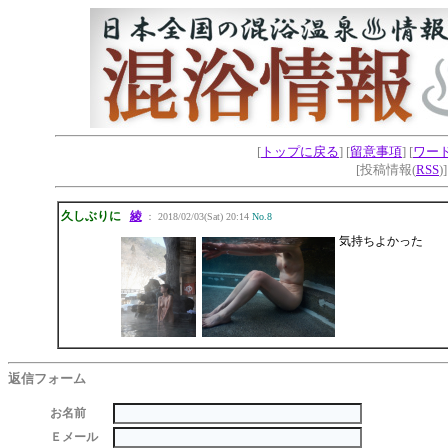
[
トップに戻る
] [
留意事項
] [
ワー
[投稿情報(
RSS
)
久しぶりに
綾
： 2018/02/03(Sat) 20:14
No.8
気持ちよかった
返信フォーム
お名前
Ｅメール