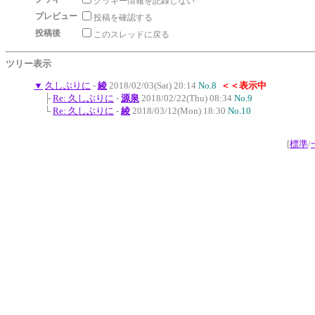
クッキー情報を記録しない
プレビュー
投稿を確認する
投稿後
このスレッドに戻る
ツリー表示
▼
久しぶりに
-
綾
2018/02/03(Sat) 20:14
No.8
＜＜表示中
├
Re: 久しぶりに
-
源泉
2018/02/22(Thu) 08:34
No.9
└
Re: 久しぶりに
-
綾
2018/03/12(Mon) 18:30
No.10
[
標準
/