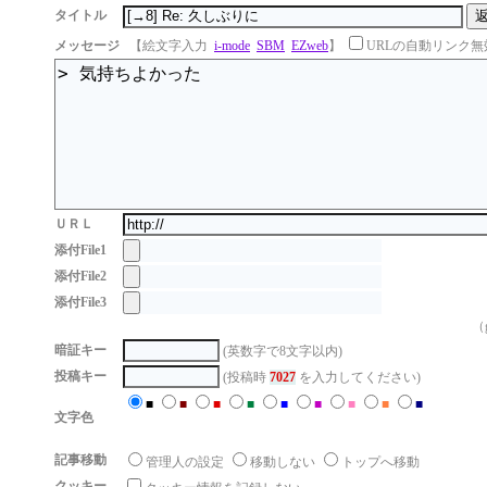
タイトル
メッセージ
【絵文字入力
i-mode
SBM
EZweb
】
URLの自動リンク無
ＵＲＬ
添付File1
添付File2
添付File3
（g
暗証キー
(英数字で8文字以内)
投稿キー
(投稿時
7027
を入力してください)
■
■
■
■
■
■
■
■
■
文字色
記事移動
管理人の設定
移動しない
トップへ移動
クッキー