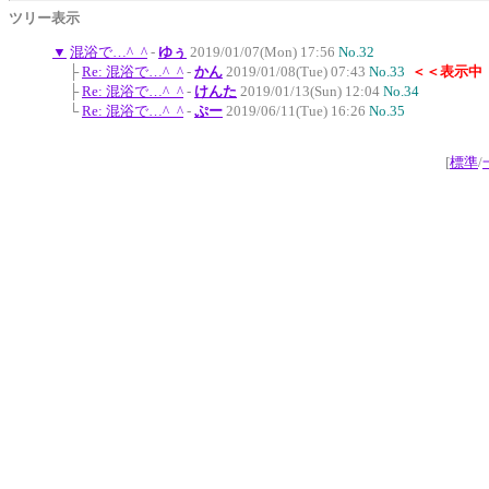
ツリー表示
▼
混浴で…^_^
-
ゆぅ
2019/01/07(Mon) 17:56
No.32
├
Re: 混浴で…^_^
-
かん
2019/01/08(Tue) 07:43
No.33
＜＜表示中
├
Re: 混浴で…^_^
-
けんた
2019/01/13(Sun) 12:04
No.34
└
Re: 混浴で…^_^
-
ぷー
2019/06/11(Tue) 16:26
No.35
[
標準
/