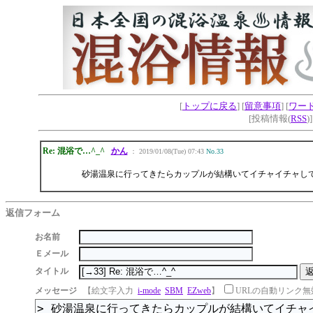
[
トップに戻る
] [
留意事項
] [
ワー
[投稿情報(
RSS
)
Re: 混浴で…^_^
かん
： 2019/01/08(Tue) 07:43
No.33
砂湯温泉に行ってきたらカップルが結構いてイチャイチャし
返信フォーム
お名前
Ｅメール
タイトル
メッセージ
【絵文字入力
i-mode
SBM
EZweb
】
URLの自動リンク無