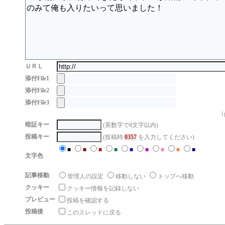
ＵＲＬ
添付File1
添付File2
添付File3
（g
暗証キー
(英数字で8文字以内)
投稿キー
(投稿時
0357
を入力してください)
■
■
■
■
■
■
■
■
■
文字色
記事移動
管理人の設定
移動しない
トップへ移動
クッキー
クッキー情報を記録しない
プレビュー
投稿を確認する
投稿後
このスレッドに戻る