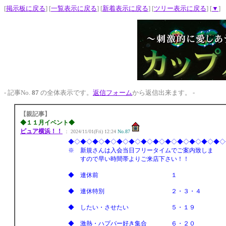
[
掲示板に戻る
] [
一覧表示に戻る
] [
新着表示に戻る
] [
ツリー表示に戻る
] [
▼
]
- 記事No.
87
の全体表示です。
返信フォーム
から返信出来ます。 -
【親記事】
◆１１月イベント◆
ピュア横浜！！
： 2024/11/01(Fri) 12:24
No.87
◆◇◆◇◆◇◆◇◆◇◆◇◆◇◆◇◆◇◆◇◆◇◆◇◆◇
※ 新規さんは入会当日フリータイムでご案内致しま
すので早い時間帯よりご来店下さい！！
◆ 連休前 １
◆ 連休特別 ２・３・４
◆ したい・させたい ５・１９
◆ 激熱・ハプバー好き集合 ６・２０