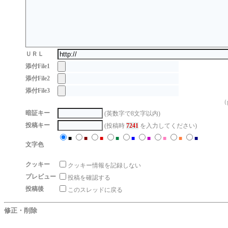
ＵＲＬ
添付File1
添付File2
添付File3
（g
暗証キー
(英数字で8文字以内)
投稿キー
(投稿時
7241
を入力してください)
■
■
■
■
■
■
■
■
■
文字色
クッキー
クッキー情報を記録しない
プレビュー
投稿を確認する
投稿後
このスレッドに戻る
修正・削除