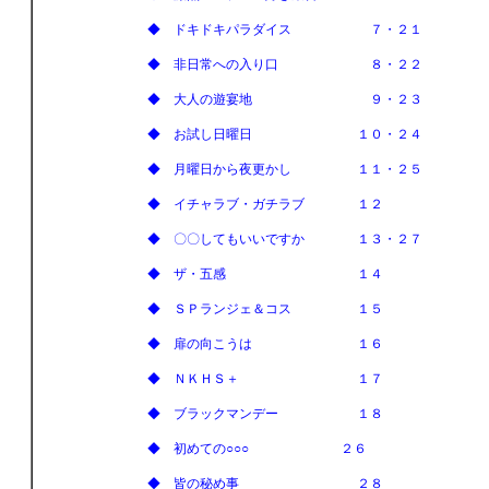
◆ ドキドキパラダイス ７・２１
◆ 非日常への入り口 ８・２２
◆ 大人の遊宴地 ９・２３
◆ お試し日曜日 １０・２４
◆ 月曜日から夜更かし １１・２５
◆ イチャラブ・ガチラブ １２
◆ 〇〇してもいいですか １３・２７
◆ ザ・五感 １４
◆ ＳＰランジェ＆コス １５
◆ 扉の向こうは １６
◆ ＮＫＨＳ＋ １７
◆ ブラックマンデー １８
◆ 初めての○○○ ２６
◆ 皆の秘め事 ２８