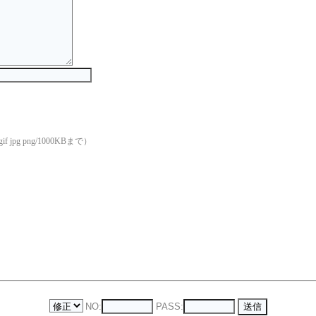
if jpg png/1000KBまで）
NO:
PASS: