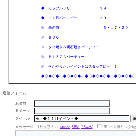
◆ カップルフリー ２９
◆ １１月バースデー ３０
※ 酉の市 ５・１７・２９
※ ＢＢＱ
※ タコ焼き＆明石焼きパーティー
※ ＰＩＺＺＡパーティー
※ 何かやりたいイベントはスタッフに～！！
◆◇◆◇◆◇◆◇◆◇◆◇◆◇◆◇◆◇◆◇◆◇◆◇◆◇
返信フォーム
お名前
Ｅメール
タイトル
メッセージ
【絵文字入力
i-mode
SBM
EZweb
】
URLの自動リンク無