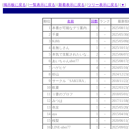
[
掲示板に戻る
] [
一覧表示に戻る
] [
新着表示に戻る
] [
ツリー表示に戻る
] [
▼
]
順位
名前
回数
ランク
最新投
1
本番が可能なデリ案内...
1
－
2025/08/11(
2
千夏
1
－
2025/05/30(
3
KiMi
1
－
2025/05/09(
4
名無しさん
1
－
2025/10/11(
5
本気で支配されたいな...
2
－
2025/06/07(
6
あいちゃんuber77
1
－
2025/08/17(
7
ハゲヒゲ
4
－
2024/05/16(
8
杉山
1
－
2024/12/23(
9
サークル「SAKURA」
1
－
2018/11/22(
10
欧夏
1
－
2022/03/23(
11
☆妻のプロフ
1
－
2018/05/01(
12
みつは
1
－
2017/11/18(
13
色女
1
－
2025/05/20(
14
aya
1
－
2015/04/16(
15
桜梨
1
－
2020/06/11(
16
LINE-uber77
1
－
2025/09/02(