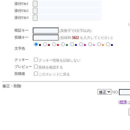
添付File1
添付File2
添付File3
（g
暗証キー
(英数字で8文字以内)
投稿キー
(投稿時
5822
を入力してください)
■
■
■
■
■
■
■
■
■
文字色
クッキー
クッキー情報を記録しない
プレビュー
投稿を確認する
投稿後
このスレッドに戻る
修正・削除
NO:
[
標準
/