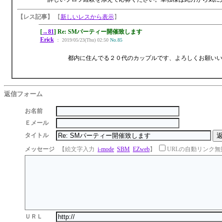
【レス記事】
【
新しいレスから表示
】
[
→81
] Re: SMパーティー開催致します
Erick
： 2019/05/23(Thu) 02:50
No.85
都内に住んでる２０代のカップルです、よろしくお願い
返信フォーム
お名前
Ｅメール
タイトル
メッセージ
【絵文字入力
i-mode
SBM
EZweb
】
URLの自動リンク無
ＵＲＬ