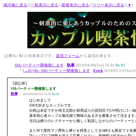
[
掲示板に戻る
] [
一覧表示に戻る
] [
新着表示に戻る
] [
ツリー表示に戻る
] [
▼
]
- 記事No.
81
の全体表示です。
返信フォーム
から返信出来ます。 -
SMパーティー開催致します
-
執事
2019/04/09(Tue) 16:44
No.81
└
[→81] Re: SMパーティー開催致します
-
Erick
2019/05/23(Thu) 
【親記事】
SMパーティー開催致します
執事
： 2019/04/09(Tue) 16:44
No.81
はじめまして
SM大好きなカップルです。
日程は未定ですが埼玉北部か群馬辺りの貸別荘でGW明けに3～4
基本初心者カップル御夫婦で興味のある方を募集させて頂きます
当日は縛りのレクチャーから愉しく歓談しながらのパーティーと
またMで真性マゾ男性と縛りを得意としてるS紳士も限定で２名
詳しいプロフ経験を添えて応募ください。単独様は此方から気に